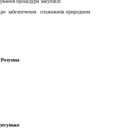
сування процедури закупівлі:
 «Про забезпечення споживачів природним
. Розумна
ресунько