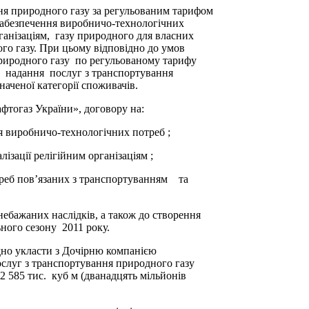
ння природного газу за регульованим тарифом
забезпечення виробничо-технологічних
рганізаціям, газу природного для власних
о газу. При цьому відповідно до умов
природного газу по регульованому тарифу
а надання послуг з транспортування
аченої категорії споживачів.
тогаз України», договору на:
я виробничо-технологічних потреб ;
алізації релігійним організаціям ;
треб пов’язаних з транспортуванням та
ажаних наслідків, а також до створення
ьного сезону 2011 року.
но укласти з Дочірню компанією
ослуг з транспортування природного газу
 585 тис. куб м (дванадцять мільйонів