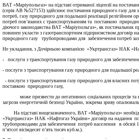
ВАТ «Маріупольгаз» на підставі отриманої ліцензії на постача
(серія АВ №527153) здійснює постачання природного газу для 
потреб, газу природного для подальшої реалізації релігійним о
потреб пов’язаних с транспортуванням та поставкою природног
діючого законодавства ВАТ «Маріупольгаз», як постачальник 
повинен укласти з газотранспортним підприємством договір н
природного газу трубопроводами для забезпечення потреб зазн
Не укладання, з Дочірньою компанією «Укртрансгаз» НАК «Наф
- послуги з транспортування газу природного для забезпеченн
- послуги з транспортування газу природного для подальшої ре
- послуги з транспортування газу природного для власних по
поставкою природного газу,
може призвести до негативних соціальних процесів та неб
загрози енергетичній безпеці України, зокрема зриву опалювал
На підставі вищезазначеного, ВАТ «Маріупольгаз» необхід
«Укртрансгаз» НАК «Нафтогаз України» договір на надання п
трубопроводами для забезпечення потреб населення в обсязі 12
п’ятсот вісімдесят п’ять тисяч куб.м.).