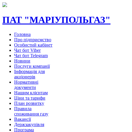
ПАТ "МАРІУПОЛЬГАЗ"
Головна
Про підприємство
Особистий кабінет
Чат бот Viber
Чат бот Telegram
Новини
Послуги компанії
Інформація для
акціонерів
Нормативні
документи
Нашим клієнтам
Ціни та тарифи
План розвитку
Правила
споживання газу
Вакансії
Держзакупівля
Програма