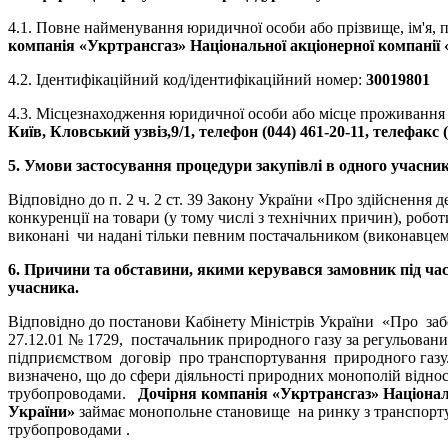
4.1. Повне найменування юридичної особи або прізвище, ім'я, п
компанія «Укртрансгаз» Національної акціонерної компанії
4.2. Ідентифікаційний код/ідентифікаційний номер:
30019801
4.3. Місцезнаходження юридичної особи або місце проживання 
Київ, Кловський узвіз,9/1, телефон (044) 461-20-11, телефакс (
5. Умови застосування процедури закупівлі в одного учасник
Відповідно до п. 2 ч. 2 ст. 39 Закону України «Про здійснення 
конкуренції на товари (у тому числі з технічних причин), робо
виконані чи надані тільки певним постачальником (виконавцем)
6. Причини та обставини, якими керувався замовник під час
учасника.
Відповідно до постанови Кабінету Міністрів України «Про за
27.12.01 № 1729, постачальник природного газу за регульова
підприємством договір про транспортування природного газу.
визначено, що до сфери діяльності природних монополій відно
трубопроводами.
Дочірня компанія «Укртрансгаз» Націонал
України»
займає монопольне становище на ринку з транспорт
трубопроводами .