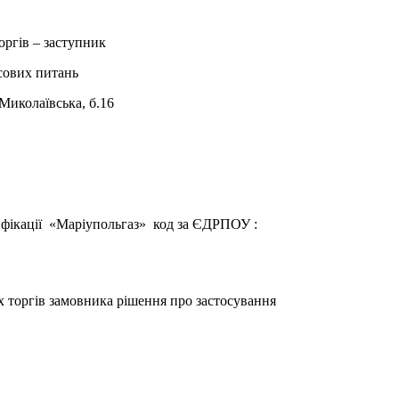
оргів – заступник
сових питань
Миколаївська, б.16
зифікації «Маріупольгаз» код за ЄДРПОУ :
их торгів замовника рішення про застосування