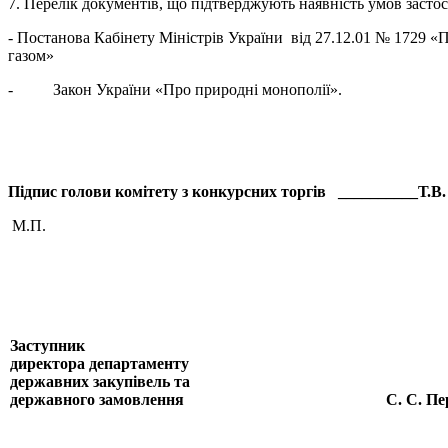
7. Перелік документів, що підтверджують наявність умов засто
- Постанова Кабінету Міністрів України від 27.12.01 № 1729
газом»
- Закон України «Про природні монополії».
Підпис голови комітету з конкурсних торгів __________Т.В
М.П.
Заступник
директора департаменту
державних закупівель та
державного замовлення
С. С. Пе