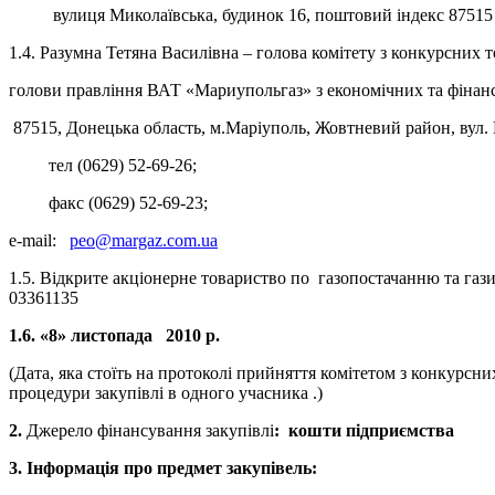
вулиця Миколаївська, будинок 16, поштовий індекс 87515
1.4. Разумна Тетяна Василівна – голова комітету з конкурсних т
голови правління ВАТ «Мариупольгаз» з економічних та фінан
87515, Донецька область, м.Маріуполь, Жовтневий район, вул. 
тел (0629) 52-69-26;
факс (0629) 52-69-23;
e-mail:
peo@margaz.com.ua
1.5. Відкрите акціонерне товариство по газопостачанню та га
03361135
1.6. «
8
» листопада 2010 р.
(Дата, яка стоїть на протоколі прийняття комітетом з конкурсн
процедури закупівлі в одного учасника .)
2.
Джерело фінансування закупівлі
: кошти підприємства
3. Інформація про предмет закупівель: