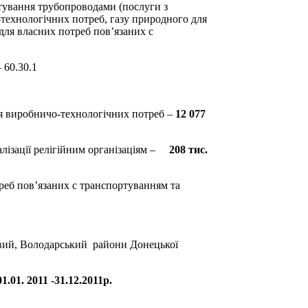
тування трубопроводами (послуги з
технологічних потреб, газу природного для
 для власних потреб пов’язаних с
 60.30.1
ня виробничо-технологічних потреб –
12 077
алізації релігійним організаціям –
208 тис.
реб пов’язаних с транспортуванням та
евий, Володарський райони Донецької
01
.01.
2011
-31.12.2011р.