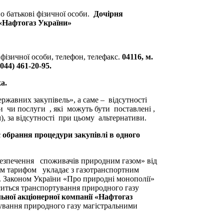
о батькові фізичної особи.
Дочірня
 «Нафтогаз України»
фізичної особи, телефон, телефакс.
04116, м.
044) 461-20-95.
а.
державних закупівель», а саме – відсутності
ти чи послуги , які можуть бути поставлені ,
, за відсутності при цьому альтернативи.
 обрання процедури закупівлі в одного
безпечення споживачів природним газом» від
ним тарифом укладає з газотранспортним
 Законом України «Про природні монополії»
ситься транспортування природного газу
ьної акціонерної компанії «Нафтогаз
ування природного газу магістральними