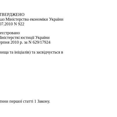
ТВЕРДЖЕНО
аз Міністерства економіки України
07.2010 N 922
еєстровано
іністерстві юстиції України
ерпня 2010 р. за N 629/17924
ща та ініціалів) та засвідчується в
тини першої статті 1 Закону.